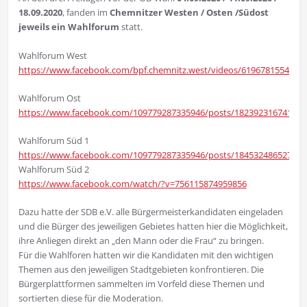
18.09.2020
, fanden im
Chemnitzer Westen / Osten /Südost
jeweils ein Wahlforum
statt.
Wahlforum West
https://www.facebook.com/bpf.chemnitz.west/videos/6196781554173
Wahlforum Ost
https://www.facebook.com/109779287335946/posts/182392316741309
Wahlforum Süd 1
https://www.facebook.com/109779287335946/posts/184532486527292
Wahlforum Süd 2
https://www.facebook.com/watch/?v=756115874959856
Dazu hatte der SDB e.V. alle Bürgermeisterkandidaten eingeladen
und die Bürger des jeweiligen Gebietes hatten hier die Möglichkeit,
ihre Anliegen direkt an „den Mann oder die Frau“ zu bringen.
Für die Wahlforen hatten wir die Kandidaten mit den wichtigen
Themen aus den jeweiligen Stadtgebieten konfrontieren. Die
Bürgerplattformen sammelten im Vorfeld diese Themen und
sortierten diese für die Moderation.